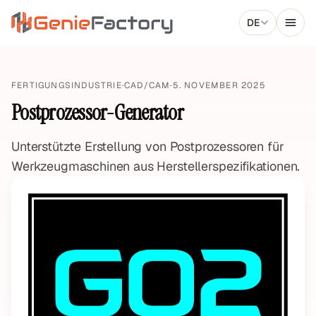
Aller au contenu principal
DE
Genie Factory
FERTIGUNGSINDUSTRIE
·
CAD/CAM
·
5. NOVEMBER 2025
Postprozessor-Generator
Unterstützte Erstellung von Postprozessoren für
Werkzeugmaschinen aus Herstellerspezifikationen.