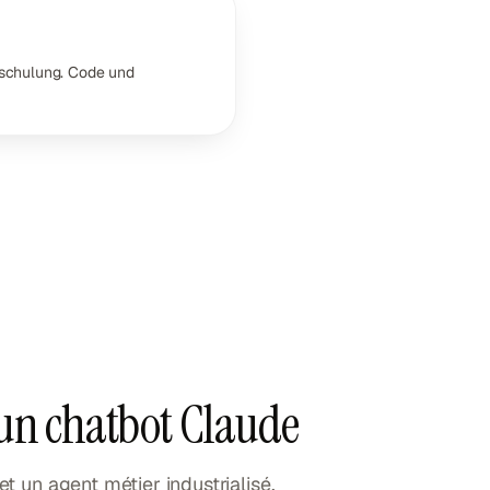
mschulung. Code und
 un chatbot Claude
 un agent métier industrialisé.