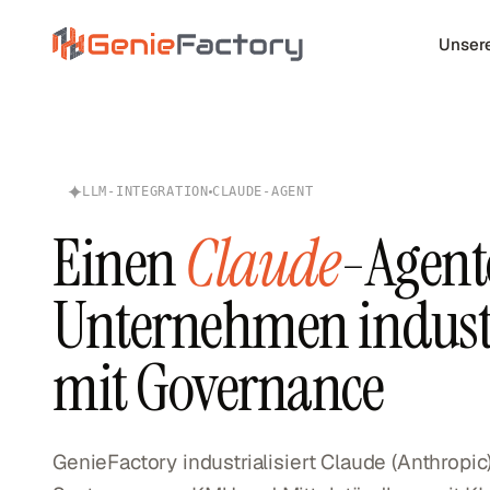
Zum Hauptinhalt springen
Unser
Genie Factory
LLM-INTEGRATION
CLAUDE-AGENT
Einen
Claude
-Agent
Unternehmen industr
mit Governance
GenieFactory industrialisiert Claude (Anthropic