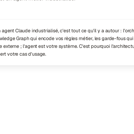
ent Claude industrialisé, c'est tout ce qu'il y a autour : l'or
ledge Graph qui encode vos règles métier, les garde-fous qui filtr
xterne ; l'agent est votre système. C'est pourquoi l'architec
ert votre cas d'usage.