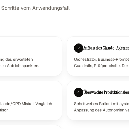
Schritte vom Anwendungsfall
Aufbau des Claude-Agente
2
ng des erwarteten
Orchestrator, Business-Prompt
hen Aufsichtspunkten.
Guardrails, Prüfprotokolle. Der
Überwachte Produktionsbere
4
Claude/GPT/Mistral-Vergleich
Schrittweises Rollout mit syst
tisch.
Anpassung des Autonomienive