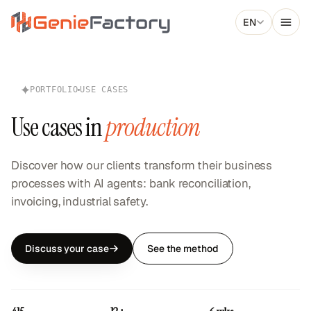
Skip to main content
EN
Genie Factory
PORTFOLIO
USE CASES
Use cases in
production
Discover how our clients transform their business
processes with AI agents: bank reconciliation,
invoicing, industrial safety.
Discuss your case
See the method