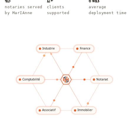
415
12+
6 wks
notaries served
clients
average
by MarIAnne
supported
deployment time
Industrie
Finance
Comptabilité
Notariat
Associatif
Immobilier