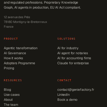
and regulated professions. Proprietary Knowledge
Graph, AI agents in production, EU AI Act compliant.
12 avenue des Prés
78180
Montigny-le-Bretonneux
France
PRODUCT
SOLUTIONS
Agentic transformation
AI for industry
AI Governance
AI agent for notaries
How it works
AI for accounting firms
Adopters Programme
Claude for enterprise
Pricing
RESOURCES
CONTACT
Blog
contact@geniefactory.fr
Use cases
LinkedIn
About
Book a demo
The team